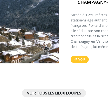
CHAMPAGNY-
Nichée à 1 250 mètres
station-village authent
françaises. Porte d’ent
elle séduit par son ch
traditionnelle et la ri
Champagny-en-Vanoise f
de La Plagne, lui-même.
VOIR
VOIR TOUS LES LIEUX ÉQUIPÉS