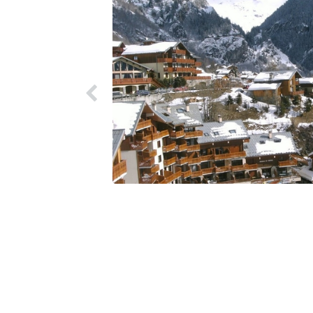
enève.
ions avant-
u rythme
ativité
ève et
açonnent