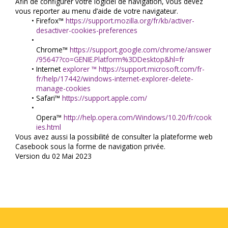
Afin de configurer votre logiciel de navigation, vous devez 
vous reporter au menu d’aide de votre navigateur.
Firefox™ 
https://support.mozilla.org/fr/kb/activer-
desactiver-cookies-preferences
Chrome™ 
https://support.google.com/chrome/answer
/95647?co=GENIE.Platform%3DDesktop&hl=fr
Internet 
explorer ™ https://support.microsoft.com/fr-
fr/help/17442/windows-internet-explorer-delete-
manage-cookies
Safari™ 
https://support.apple.com/
Opera™ 
http://help.opera.com/Windows/10.20/fr/cook
ies.html
Vous avez aussi la possibilité de consulter la plateforme web 
Casebook sous la forme de navigation privée.
Version du 02 Mai 2023