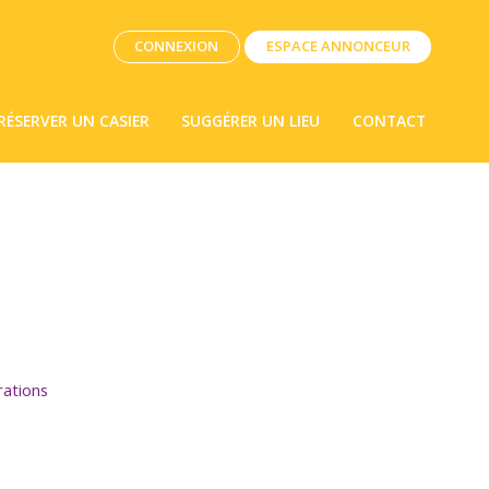
CONNEXION
ESPACE ANNONCEUR
RÉSERVER UN CASIER
SUGGÉRER UN LIEU
CONTACT
rations